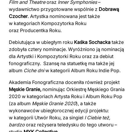
Film and Theatre
oraz
Inner Symphonies
–
wydawnictwo przygotowane wspólnie z
Dobrawą
Czocher
. Artystka nominowana jest także
w kategoriach Kompozytorka Roku
oraz Producentka Roku.
Debiutująca w ubiegłym roku
Kaśka Sochacka
także
zdobyła cztery nominacje. Wyróżniono ją nominacją
dla Artystki i Kompozytorki Roku oraz za debiut
fonograficzny. Szansę na statuetkę ma także jej
album
Ciche dni
w kategorii Album Roku Indie Pop.
Akademia Fonograficzna doceniła również projekt
Męskie Granie,
nominując Orkiestrę Męskiego Grania
2020 w kategoriach Artysta Roku i Album Roku Pop
(za album
Męskie Granie 2020
), a także
wykonawców ubiegłorocznej edycji projektu:
w kategorii Utwór Roku, za singiel
I Ciebie też,
bardzo
oraz reżysera teledysku do tego utworu –
studio
MYK Collective
.