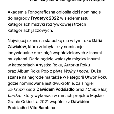
Akademia Fonograficzna ogłosiła dziś nominacje
do nagrody
Fryderyk 2022
w siedemnastu
kategoriach muzyki rozrywkowej i trzech
kategoriach jazzowych.
Najwięcej szans na statuetkę ma w tym roku
Daria
Zawiałow
, która zdobyła trzy nominacje
indywidualne oraz pięć współdzielonych z innymi
muzykami. Daria będzie walczyła między innymi
w kategoriach Artystka Roku, Autorka Roku
oraz Album Roku Pop z płytą
Wojny i noce
.
Duże
szanse na nagrodę ma także w kategorii Utwór Roku,
gdzie nominowana jest dwukrotnie: za singiel
Za krótki sen
z
Dawidem Podsiadło
oraz
I Ciebie też,
bardzo
, który wykonała w ramach projektu Męskie
Granie Orkiestra 2021 wspólnie z
Dawidem
Podsiadło
i
Vito Bambino
.