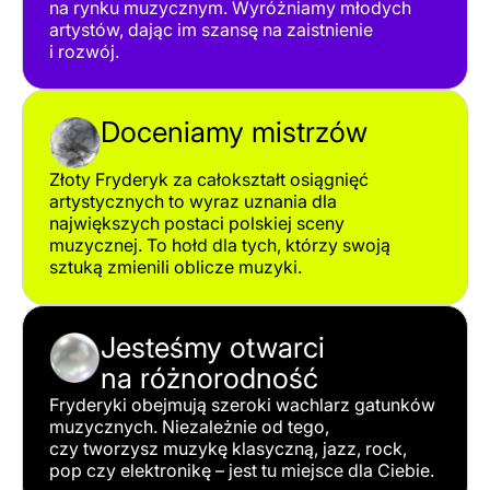
na rynku muzycznym. Wyróżniamy młodych
artystów, dając im szansę na zaistnienie
i rozwój.
Doceniamy mistrzów
Złoty Fryderyk za całokształt osiągnięć
artystycznych to wyraz uznania dla
największych postaci polskiej sceny
muzycznej. To hołd dla tych, którzy swoją
sztuką zmienili oblicze muzyki.
Jesteśmy otwarci
na różnorodność
Fryderyki obejmują szeroki wachlarz gatunków
muzycznych. Niezależnie od tego,
czy tworzysz muzykę klasyczną, jazz, rock,
pop czy elektronikę – jest tu miejsce dla Ciebie.