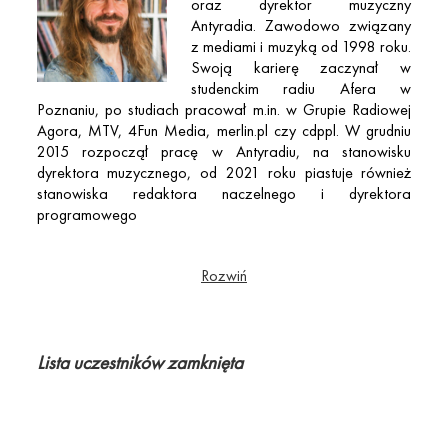
oraz dyrektor muzyczny
Antyradia. Zawodowo związany
z mediami i muzyką od 1998 roku.
Swoją karierę zaczynał w
studenckim radiu Afera w
Poznaniu, po studiach pracował m.in. w Grupie Radiowej
Agora, MTV, 4Fun Media, merlin.pl czy cdppl. W grudniu
2015 rozpoczął pracę w Antyradiu, na stanowisku
dyrektora muzycznego, od 2021 roku piastuje również
stanowiska redaktora naczelnego i dyrektora
programowego
Jako dziennikarz muzyczny współpracował z większością
dużych polskich portali (Onet, WP, Interia) oraz
Rozwiń
magazynami muzycznymi, zajmował się też fotografią
koncertową. Jest stałym współpracownikiem magazynu
Teraz Rock. Zajmuje się również edukacją, współpracował
z Akademią Managerów Muzycznych, Inkubatorem Tak
Lista uczestników zamknięta
Brzmi Miasto, Akademią Leona Koźmińskiego, prowadzi
warsztaty „Rynek radiowy w Polsce i skuteczna promocja
muzyki w radiu”.
Jest członkiem Akademii Fonograficznej i absolwentem