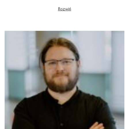
Przez niemal 10 lat współpracowała z warszawskim klubem Progresja zarówno w
Rozwiń
zakresie promocji, organizacji, bookingu koncertów jak i współpracy z agencjami
oraz sprzedażą biletów. Przez dwa lata pracowała w Independent Digital w
obszarze dystrybucji muzycznej w serwisach streamingowych. Obecnie trzeci rok
związana jest z Grupą wydawniczą Foksal jako Rights Manager. Zajmuje się m.in.
licencjami i sprzedażą praw zagranicznych i filmowych.