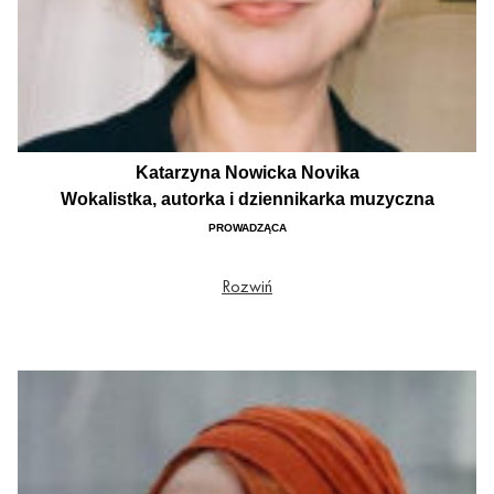
Katarzyna Nowicka Novika
Wokalistka, autorka i dziennikarka muzyczna
PROWADZĄCA
Od lat jedna z najbardziej aktywnych postaci na polskiej scenie muzyki
Rozwiń
elektronicznej. Jako wokalistka zadebiutowała z zespołem Futro, później
pojawiała się na płytach Smolika, współpracowała z wieloma producentami,
wydała cztery albumy solowe. Dwukrotnie nagrodzona Fryderykiem, nominowana
kilkukrotnie w tym za album „Bez Cukru” (2019). Niedawno Novika obchodziła
jubileusz 20 lat obecności na scenie i z tej okazji wydała album z nowymi
wersjami jej przebojów nagranymi przez plejadę polskich artystów – Novika 2.0.
Obecnie pracuje nad albumem w ramach nowego projektu Novika & Sambor. Od
przeszło 15. lat prowadzi również autorskie audycje radiowe. Gościła już na
antenach wielu stacji, ostatnio w radiu Kampus prowadziła Lekko, obecnie -
audycję „Mam grać” w radiu 357.