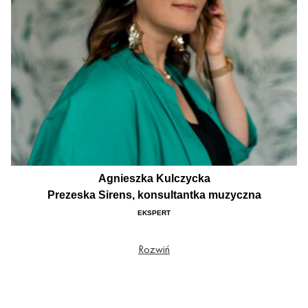
Agnieszka Kulczycka
Prezeska Sirens, konsultantka muzyczna
EKSPERT
Prezeska Sirens. Konsultantka muzyczna, założycielka firmy Sirens, absolwentka
Rozwiń
Akademii Muzycznej w Gdańsku i łódzkiej Szkoły Filmowej. Z pasji do muzyki w
2006 roku założyła Konsultacje Muzyczne - obecnie Sirens - firmę, która jako
pierwsza na polskim rynku połączyła usługi w zakresie konsultacji muzycznych i
licencji autorskich. Dzięki szerokiemu doświadczeniu w branży muzycznej jest
koordynatorem licencji autorskich do filmów fabularnych, seriali, spotów