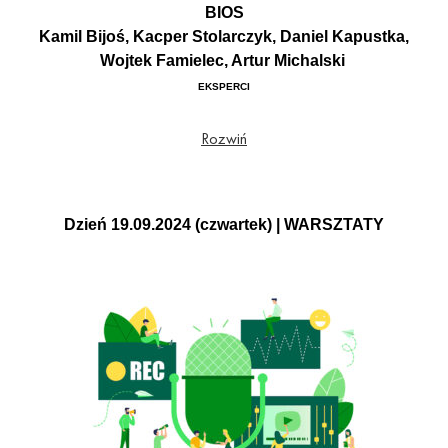
BIOS
Kamil Bijoś, Kacper Stolarczyk, Daniel Kapustka,
Wojtek Famielec, Artur Michalski
EKSPERCI
Zespół BIOS to połączenie pięciu utalentowanych muzyków dla których muzyka
Rozwiń
jest zarówno zawodem, jak i pasją. Ten autorski projekt powstał podczas
wspólnego wyjazdu w Bieszczady, gdzie zostały napisane pierwsze kompozycje
łączące w sobie ambitny pop z elementami bluesa oraz soul’u. Od lat grający,
jako muzycy sesyjni z topowymi gwiazdami polskiej sceny muzycznej, w końcu
postanowili przemówić własnym, autorskim głosem. Ich marzeniem było grać taka
Dzień 19.09.2024 (czwartek) | WARSZTATY
muzykę, jaką kochają, bez ograniczeń czy tego co narzucają ramy rynku.