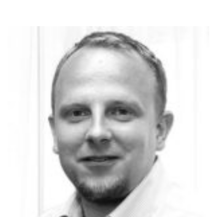
czy Edison Festival. Dziś odpowiedzialna za tworzenie koncepcji kreatywnych,
swoje pierwsze kroki w branży muzycznej stawiała jako producentka tras
koncertowych. Prelegentka wielu konferencji międzynarodowych takich jak ILMC,
ESNS, Glaz Music France, Sharpe Festival czy International Music Showcase
Festival w Izraelu.