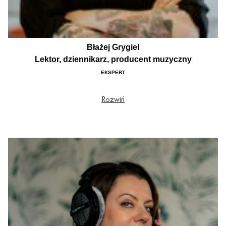
Błażej Grygiel
Lektor, dziennikarz, producent muzyczny
EKSPERT
Lektor, dziennikarz, producent muzyczny. Od ponad 20 lat czynny zarówno na
Rozwiń
scenie jak i w domowym studio. Jako muzyk pracował z takimi zespołami jak
Crystal Viper, Hellectricity, Made in Warsaw, stworzył projekt Wilczełyko,
prowadzi małą wytwórnię Musica Tenebris.. Ma także na koncie szereg albumów
instrumentalnych i ilustracyjnych jak choćby ścieżki dźwiękowe do gier i utwory do
filmów. Błażej Grygiel jest także autorem tekstów piosenek, a wśród osób
śpiewających jego słowa można wymienić Dawida Kwiatkowskiego ("Yin-Yang")
oraz Michała Wiśniewskiego ("Krzyk", "Nie zatrzymasz mnie" i inne). Od
niedawna śpiewa także sam swoje teksty w bluesowym projekcie N/N -
Kryminalny Blues oraz punkowym duecie VqrV.