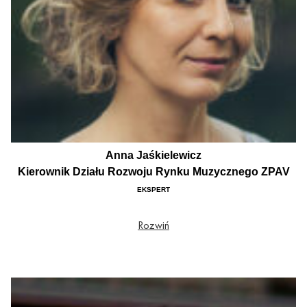
Anna Jaśkielewicz
Kierownik Działu Rozwoju Rynku Muzycznego ZPAV
EKSPERT
Kierownik Działu Rozwoju Rynku Muzycznego w ZPAV, z którym jest związana od
Rozwiń
2006 r., koordynatorka Nagród Muzycznych Fryderyk, współorganizatorka
konferencji edukacyjnej podczas wydarzenia Fryderyk Festiwal 2019/2020,
współorganizatorka konferencji Forum Kreatywności 2023, członkini
Stowarzyszenia Kreatywna Polska, absolwentka Uniwersytetu Warszawskiego na
Wydziale Nauk Ekonomicznych oraz Studiów podyplomowych w zakresie
nowoczesnej promocji w Szkole Głównej Handlowej w Warszawie.