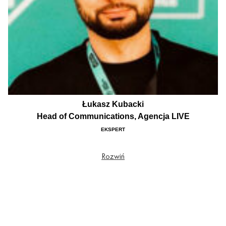
Łukasz Kubacki
Head of Communications, Agencja LIVE
EKSPERT
Od 15 lat związany z branżą koncertową i eventową. Odpowiedzialny za
Rozwiń
promocję festiwali i koncertów (m.in.: Męskie Granie, Tauron Nowa Muzyka
Katowice, Inside Seaside, Sea You Music Showcase). Absolwent Wydziału
Dziennikarstwa i Nauk Politycznych Uniwersytetu Warszawskiego oraz
podyplomowych studiów dla menadżerów kultury Szkoły Głównej Handlowej w
Warszawie.