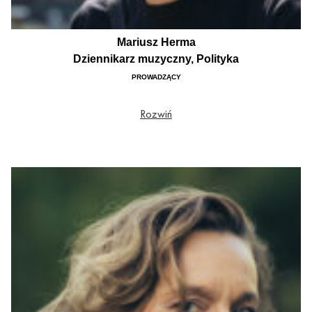
Mariusz Herma
Dziennikarz muzyczny, Polityka
PROWADZĄCY
W „Polityce” o muzyce od dekady, wcześniej m.in. w „Przekroju” i na blogu
Rozwiń
Ziemia Niczyja. Założyciel międzynarodowego serwisu beehype, który zrzesza
dziennikarzy muzycznych z prawie całego świata.