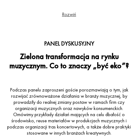
Moje serce to jest muzyk. Z tym melodyjnym zdaniem idę przez życie, bo to
Rozwiń
właśnie muzyka jest moją największą pasją. Premierowy Music tworzę od 2018
roku. W ramach tej działalności realizuję projekty: cykl koncertów Piosenka
Premiera w Food Town w Fabryce Norblina, seria wywiadów #musicGość z
polskimi artystami na YouTube oraz program W Piątek Słucham Premier w social
mediach, gdzie prezentuję najciekawsze premiery danego tygodnia.
PANEL DYSKUSYJNY
Zielona transformacja na rynku
muzycznym. Co to znaczy „być eko”?
Podczas panelu zaproszeni goście porozmawiają o tym, jak
rozwijać zrównoważone działania w branży muzycznej, by
prowadziły do realnej zmiany postaw w ramach firm czy
organizacji muzycznych oraz nawyków konsumenckich.
Omówimy przykłady działań mających na celu dbałość o
środowisko, reuse materiałów w produkcjach muzycznych i
podczas organizacji tras koncertowych, a także dobre praktyki
stosowane w innych branżach kreatywnych.