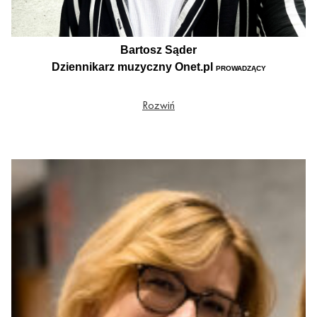
Bartosz Sąder
Dziennikarz muzyczny Onet.pl
PROWADZĄCY
Od 2018 r. dziennikarz muzyczny Onet.pl, gdzie odpowiedzialny jest za wywiady
Rozwiń
z muzykami z całego świata, relacje z koncertów oraz recenzje najważniejszych
wydawnictw muzycznych. Pomysłodawca serii „To było grane…” oraz „Tego żem
posłuchał”. Współprowadzący program „Onet Small Talk” oraz podcast „Za
grosz kultury”. Piszący gościnnie także do „Newsweeka”. Z miłości do muzyki
przez lata zajmował się promocją w Polsce jednej z największych raperek na
świecie oraz zarządzał oficjalnym fanklubem Rusłany. Współprowadził galę
Fryderyki 2024. Absolwent Dziennikarstwa na Uniwersytecie Jagiellońskim,
zbieracz winyli oraz przepisów na dobre jedzenie.