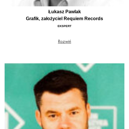
Łukasz Pawlak
Grafik, założyciel Requiem Records
EKSPERT
Grafik, założyciel Requiem Records, wydawnictwa, które stawia za cel budowanie
Rozwiń
pomostów między pokoleniami i środowiskami. Sięga do zakamarków Studia
Eksperymentalnego Polskiego Radia i wznawia nagrania polskich zespołów z lat
70., 80. i 90. „Wyprowadza z salonów” muzykę poważną. Organizuje koncerty –
Zawieje (muzyka alternatywna) i Zamiecie (muzyka poważna) – cykl unikatowych
wydarzeń owianych tajemnicą. Wydał ponad 400 pozycji – winyli, CD, kaset,
zinów z elektroniką, muzyką klasyczną, jazzem, awangardą, new wave’em/ post-
punkiem.
Publikowane u niego wydawnictwa to nie tylko muzyka opatrzona autorską
grafiką, będącą często artystycznym manifestem twórcy, ale również serie
kolekcjonerskie, dostępne w wersjach deluxe w unikatowych opakowaniach.