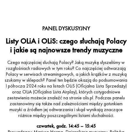
reklamowych i autorką opraw muzycznych stacji telewizyjnych. Miała przyjemność
być prelegentką na wielu największych festiwalach, konferencjach i showcase’ach
muzycznych. Jako konsultantka i założycielka Sirens, ekspertka od prawa
autorskiego oraz publishingu udziela również mnóstwa wywiadów dla radia i
prasy. Członkini Zarządu Sekcji Wydawców Muzycznych Zaiks.
PANEL DYSKUSYJNY
Listy OLiA i OLiS: czego słuchają Polacy
i jakie są najnowsze trendy muzyczne
Czego najczęściej słuchają Polacy? Jaką muzykę słyszeliśmy w
rozgłośniach radiowych w tym roku? Co najczęściej odtwarzają
Polacy w serwisach streamingowych, a jakich krążków z muzyką
szukamy w sklepach? Panel ten będzie okazją do podsumowania
I półrocza 2024 roku na listach OLiS (Oficjalna Lista Sprzedaży)
oraz OLiA (Oficjalna Lista Airplay), których cotygodniowe
zestawienia możecie znaleźć na stronie olis.pl. Podczas panelu
zastanowimy się także nad zależnościami między gatunkiem
muzyki a źródłem jej odtwarzania i skąd wynikają znaczące
różnice między poszczególnymi listami słuchalności.
czwartek, godz. 14:45 – 15:45
Prowadzący: Mariusz Herma, Dziennikarz muzyczny, Polityka