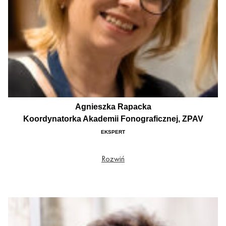
Agnieszka Rapacka
Koordynatorka Akademii Fonograficznej, ZPAV
EKSPERT
Tłumaczka i psycholożka. Koordynatorka Akademii Fonograficznej od momentu jej
Rozwiń
powstania w 1999 roku. Od początku swojej drogi zawodowej związana z
branżą fonograficzną, od 1999 roku – ze ZPAV. Odpowiada za przebieg
dorocznego konkursu Akademii Fonograficznej „Fryderyk” oraz czuwa nad
zapewnieniem płynności prac Akademii. Zrealizowała i nadzorowała 23 edycje
nagród. W ZPAV zaangażowana jest dodatkowo w projekty edukacyjne i kampanie
informacyjne, koordynuje także działalność stowarzyszenia w ramach współpracy
z Międzynarodową Federacją Przemysłu Fonograficznego IFPI.