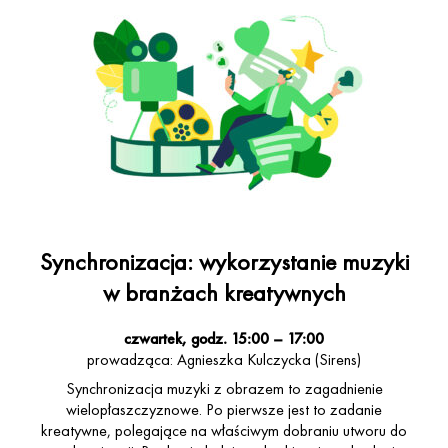
Stosunków Międzynarodowych (specjalność: prawo,
gospodarka i kultura Europy – Europeistyka) na Wydziale
Prawa i Administracji UAM. Zbiera winyle, uwielbia
muzykę, podróże i fotografię.
Synchronizacja: wykorzystanie muzyki
w branżach kreatywnych
czwartek, godz. 15:00 – 17:00
prowadząca: Agnieszka Kulczycka (Sirens)
Synchronizacja muzyki z obrazem to zagadnienie
wielopłaszczyznowe. Po pierwsze jest to zadanie
kreatywne, polegające na właściwym dobraniu utworu do