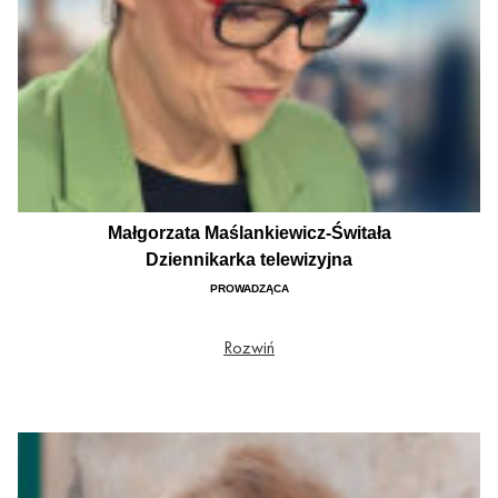
Małgorzata Maślankiewicz-Świtała
Dziennikarka telewizyjna
PROWADZĄCA
W radiu od czasów, kiedy montowało się na taśmach… Od rozgłośni harcerskiej,
Rozwiń
przez radio Plus, Zet i RMF FM. Od kilku dobrych lat udaje, że nie widzi kamery i
jest radiowcem w świecie obrazu - najpierw TVP Info, potem Polsat News ;) Lat
44, mama szczęśliwie zamężna ;))