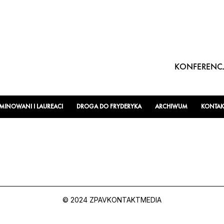
KONFERENCJ
INOWANI I LAUREACI
DROGA DO FRYDERYKA
ARCHIWUM
KONTAK
© 2024 ZPAV
KONTAKT
MEDIA