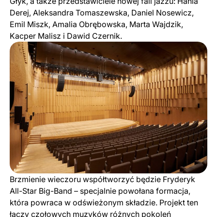
Głyk, a także przedstawiciele nowej fali jazzu: Hania
Derej, Aleksandra Tomaszewska, Daniel Nosewicz,
Emil Miszk, Amalia Obrębowska, Marta Wajdzik,
Kacper Malisz i Dawid Czernik.
Brzmienie wieczoru współtworzyć będzie Fryderyk
All-Star Big-Band – specjalnie powołana formacja,
która powraca w odświeżonym składzie. Projekt ten
łączy czołowych muzyków różnych pokoleń