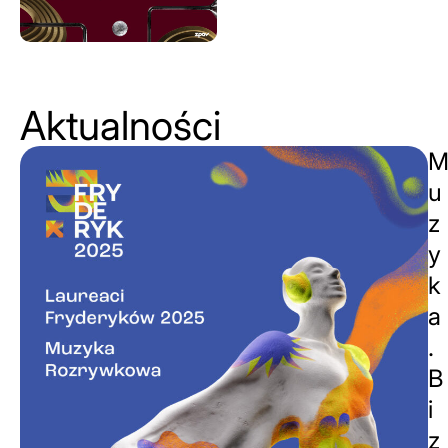
Aktualności
u
z
y
k
a
.
B
i
z