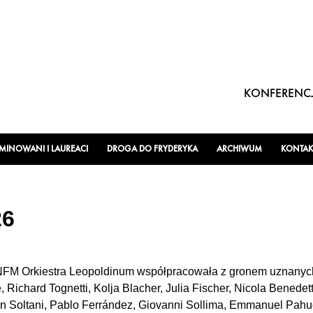
KONFERENCJ
INOWANI I LAUREACI
DROGA DO FRYDERYKA
ARCHIWUM
KONTAK
26
 NFM Orkiestra Leopoldinum współpracowała z gronem uznanych 
 Richard Tognetti, Kolja Blacher, Julia Fischer, Nicola Benedet
ian Soltani, Pablo Ferrández, Giovanni Sollima, Emmanuel Pah