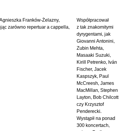
m Agnieszka Franków-Żelazny,
Współpracował
jąc zarówno repertuar a cappella,
z tak znakomitymi
dyrygentami, jak
Giovanni Antonini,
Zubin Mehta,
Masaaki Suzuki,
Kirill Petrenko, Iván
Fischer, Jacek
Kaspszyk, Paul
McCreesh, James
MacMillan, Stephen
Layton, Bob Chilcott
czy Krzysztof
Penderecki.
Wystąpił na ponad
300 koncertach,