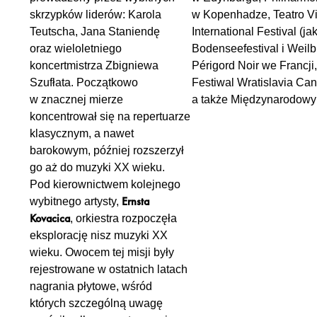
skrzypków liderów: Karola
w Kopenhadze, Teatro Vi
Teutscha, Jana Staniendę
International Festival (
oraz wieloletniego
Bodenseefestival i Weil
koncertmistrza Zbigniewa
Périgord Noir we Francji,
Szufłata. Początkowo
Festiwal Wratislavia Ca
w znacznej mierze
a także Międzynarodowy
koncentrował się na repertuarze
klasycznym, a nawet
barokowym, później rozszerzył
go aż do muzyki XX wieku.
Pod kierownictwem kolejnego
Ernsta
wybitnego artysty,
Kovacica
, orkiestra rozpoczęła
eksplorację nisz muzyki XX
wieku. Owocem tej misji były
rejestrowane w ostatnich latach
nagrania płytowe, wśród
których szczególną uwagę