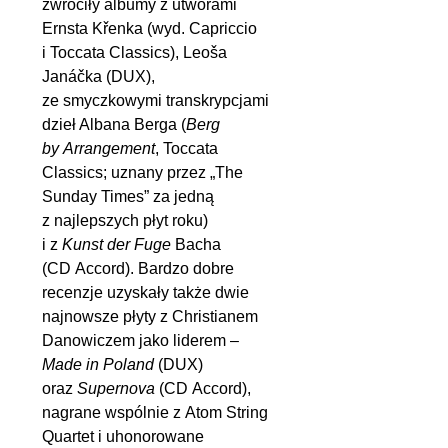
zwróciły albumy z utworami
Ernsta Křenka (wyd. Capriccio
i Toccata Classics), Leoša
Janáčka (DUX),
ze smyczkowymi transkrypcjami
dzieł Albana Berga (
Berg
by Arrangement
, Toccata
Classics; uznany przez „The
Sunday Times” za jedną
z najlepszych płyt roku)
i z
Kunst der Fuge
Bacha
(CD Accord). Bardzo dobre
recenzje uzyskały także dwie
najnowsze płyty z Christianem
Danowiczem jako liderem –
Made in Poland
(DUX)
oraz
Supernova
(CD Accord),
nagrane wspólnie z Atom String
Quartet i uhonorowane