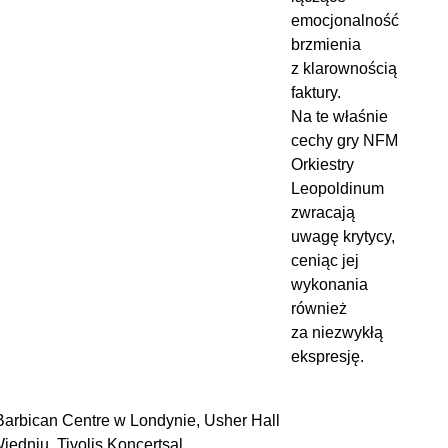
emocjonalność
brzmienia
z klarownością
faktury.
Na te właśnie
cechy gry NFM
Orkiestry
Leopoldinum
zwracają
uwagę krytycy,
ceniąc jej
wykonania
również
za niezwykłą
ekspresję.
Barbican Centre w Londynie, Usher Hall
edniu, Tivolis Koncertsal