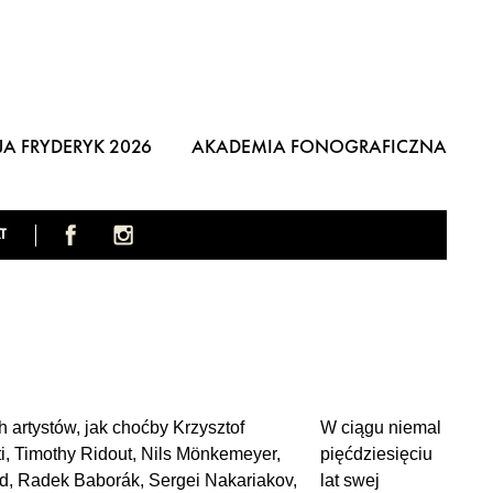
A FRYDERYK 2026
AKADEMIA FONOGRAFICZNA
T
artystów, jak choćby Krzysztof
W ciągu niemal
ti, Timothy Ridout, Nils Mönkemeyer,
pięćdziesięciu
ud, Radek Baborák, Sergei Nakariakov,
lat swej