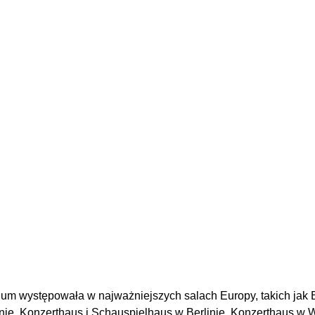
um występowała w najważniejszych salach Europy, takich jak 
ie, Konzerthaus i Schauspielhaus w Berlinie, Konzerthaus w Wi