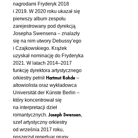
nagrodami Fryderyk 2018
i 2019. W 2020 roku ukazał się
pierwszy album zespołu
zarejestrowany pod dyrekcją
Josepha Swensena – znalazły
się na nim utwory Debussy’ego
i Czajkowskiego. Krążek
uzyskał nominację do Fryderyka
2021. W latach 2014–2017
funkcję dyrektora artystycznego
Hartmut Rohde
orkiestry pełnił
–
altowiolista oraz wykładowca
Universität der Künste Berlin –
który koncentrował się
na interpretacji dzieł
Joseph Swensen
romantycznych.
,
szef artystyczny orkiestry
od września 2017 roku,
poszerzył repertuar grupy