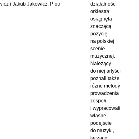
wicz i Jakub Jakowicz, Piotr
działalności
orkiestra
osiągnęła
znaczącą
pozycję
na polskiej
scenie
muzycznej.
Należący
do niej artyści
poznali także
różne metody
prowadzenia
zespołu
i wypracowali
własne
podejście
do muzyki,
łączące