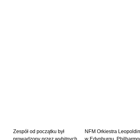
Zespół od początku był
NFM Orkiestra Leopoldin
prowadzony przez wybitnych
w Edynburgu, Philharmon