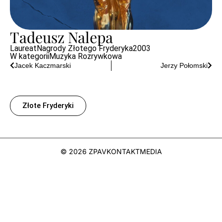
Tadeusz Nalepa
Laureat
Nagrody Złotego Fryderyka
2003
W kategorii
Muzyka Rozrywkowa
Jacek Kaczmarski
Jerzy Połomski
Złote Fryderyki
© 2026 ZPAV
KONTAKT
MEDIA