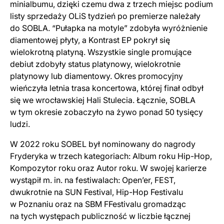
minialbumu, dzięki czemu dwa z trzech miejsc podium
listy sprzedaży OLiS tydzień po premierze należały
do SOBLA. “Pułapka na motyle” zdobyła wyróżnienie
diamentowej płyty, a Kontrast EP pokrył się
wielokrotną platyną. Wszystkie single promujące
debiut zdobyły status platynowy, wielokrotnie
platynowy lub diamentowy. Okres promocyjny
wieńczyła letnia trasa koncertowa, której finał odbył
się we wrocławskiej Hali Stulecia. Łącznie, SOBLA
w tym okresie zobaczyło na żywo ponad 50 tysięcy
ludzi.
W 2022 roku SOBEL był nominowany do nagrody
Fryderyka w trzech kategoriach: Album roku Hip-Hop,
Kompozytor roku oraz Autor roku. W swojej karierze
wystąpił m. in. na festiwalach: Open’er, FEST,
dwukrotnie na SUN Festival, Hip-Hop Festivalu
w Poznaniu oraz na SBM FFestivalu gromadząc
na tych występach publiczność w liczbie łącznej