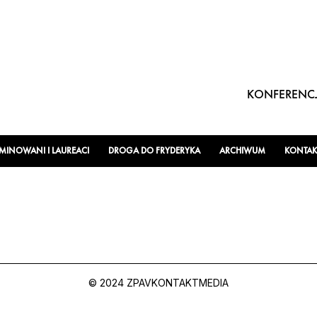
KONFERENCJ
INOWANI I LAUREACI
DROGA DO FRYDERYKA
ARCHIWUM
KONTAK
© 2024 ZPAV
KONTAKT
MEDIA