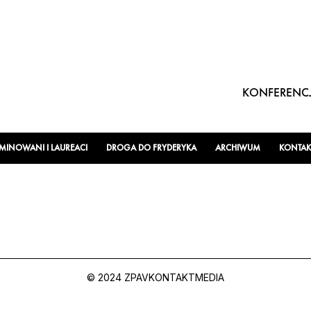
KONFERENCJ
INOWANI I LAUREACI
DROGA DO FRYDERYKA
ARCHIWUM
KONTAK
© 2024 ZPAV
KONTAKT
MEDIA