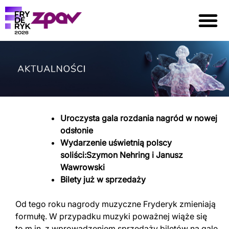
Uroczysta gala rozdania nagród w nowej
odsłonie
Wydarzenie uświetnią polscy
soliści:Szymon Nehring i Janusz
Wawrowski
Bilety już w sprzedaży
Od tego roku nagrody muzyczne Fryderyk zmieniają
formułę. W przypadku muzyki poważnej wiąże się
to m.in. z wprowadzeniem sprzedaży biletów na galę