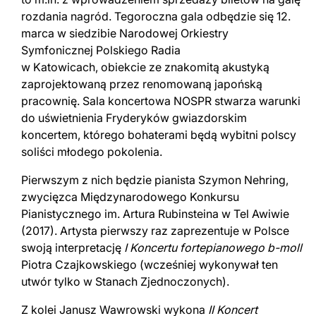
rozdania nagród. Tegoroczna gala odbędzie się 12.
marca w siedzibie Narodowej Orkiestry
Symfonicznej Polskiego Radia
w Katowicach, obiekcie ze znakomitą akustyką
zaprojektowaną przez renomowaną japońską
pracownię. Sala koncertowa NOSPR stwarza warunki
do uświetnienia Fryderyków gwiazdorskim
koncertem, którego bohaterami będą wybitni polscy
soliści młodego pokolenia.
Pierwszym z nich będzie pianista Szymon Nehring,
zwycięzca Międzynarodowego Konkursu
Pianistycznego im. Artura Rubinsteina w Tel Awiwie
(2017). Artysta pierwszy raz zaprezentuje w Polsce
swoją interpretację
I Koncertu fortepianowego b-moll
Piotra Czajkowskiego (wcześniej wykonywał ten
utwór tylko w Stanach Zjednoczonych).
Z kolei Janusz Wawrowski wykona
II Koncert