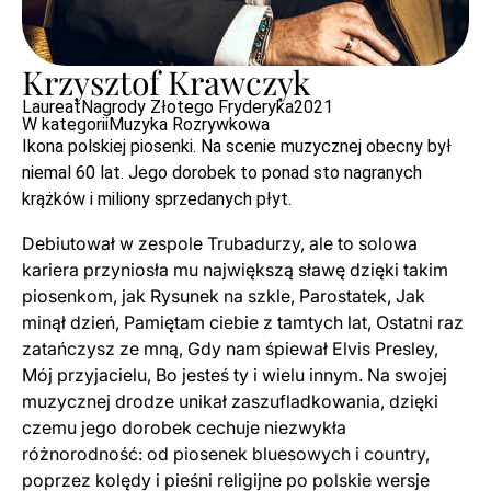
Krzysztof Krawczyk
Laureat
Nagrody Złotego Fryderyka
2021
W kategorii
Muzyka Rozrywkowa
Ikona polskiej piosenki. Na scenie muzycznej obecny był
niemal 60 lat. Jego dorobek to ponad sto nagranych
krążków i miliony sprzedanych płyt.
Debiutował w zespole Trubadurzy, ale to solowa
kariera przyniosła mu największą sławę dzięki takim
piosenkom, jak Rysunek na szkle, Parostatek, Jak
minął dzień, Pamiętam ciebie z tamtych lat, Ostatni raz
zatańczysz ze mną, Gdy nam śpiewał Elvis Presley,
Mój przyjacielu, Bo jesteś ty i wielu innym. Na swojej
muzycznej drodze unikał zaszufladkowania, dzięki
czemu jego dorobek cechuje niezwykła
różnorodność: od piosenek bluesowych i country,
poprzez kolędy i pieśni religijne po polskie wersje