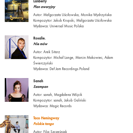
Lanberry
Plan awaryjny
Autor: Małgorzata Uściłowska, Monika Wydrzyńska
Kompozytor: Jakub Krupski, Małgorzata Uściłowska
Wydawca: Universal Music Polska
Rosalie.
Nie mów
Autor: Arek Sitarz
Kompozytor: Michał Lange, Marcin Makowiec, Adam
Świerczyński
Wydawca: Def Jam Recordings Poland
Sanah
Szampan
Autor: sanah, Magdalena Wójcik
Kompozytor: sanah, Jakub Galiński
Wydawca: Magic Records
Taco Hemingway
Polskie tango
Autor: Filip Szcześniak