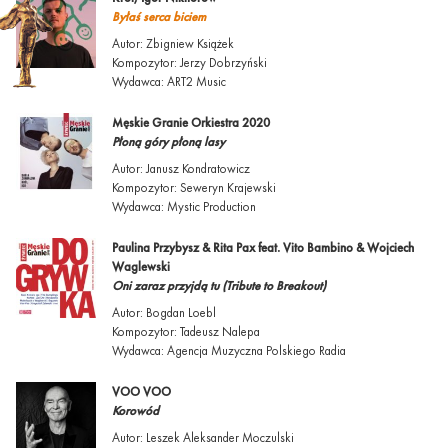
Byłaś serca biciem
Autor: Zbigniew Książek
Kompozytor: Jerzy Dobrzyński
Wydawca: ART2 Music
Męskie Granie Orkiestra 2020
Płoną góry płoną lasy
Autor: Janusz Kondratowicz
Kompozytor: Seweryn Krajewski
Wydawca: Mystic Production
Paulina Przybysz & Rita Pax feat. Vito Bambino & Wojciech
Waglewski
Oni zaraz przyjdą tu (Tribute to Breakout)
Autor: Bogdan Loebl
Kompozytor: Tadeusz Nalepa
Wydawca: Agencja Muzyczna Polskiego Radia
VOO VOO
Korowód
Autor: Leszek Aleksander Moczulski