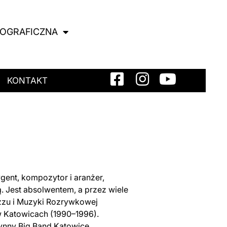
NOGRAFICZNA
KONTAKT
gent, kompozytor i aranżer,
ą. Jest absolwentem, a przez wiele
azzu i Muzyki Rozrywkowej
 Katowicach (1990–1996).
łynny Big Band Katowice,