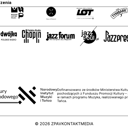
rzenia
Dofinansowano ze środków Ministerstwa Kultu
pochodzących z Funduszu Promocji Kultury 
w ramach programu Muzyka, realizowanego prz
Tańca.
© 2026 ZPAV
KONTAKT
MEDIA