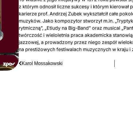
z którym odnosił liczne sukcesy i którym kierował p
karierze prof. Andrzej Zubek wykształcił całe poko
muzyków. Jako kompozytor stworzył m.in. „Tryptyk 
rytmiczną”, „Etiudy na Big-Band” oraz musical „Pant
twórczość i wieloletnia praca akademicka stanowią
jazzowej, a prowadzony przez niego zespół wielok
na prestiżowych festiwalach muzycznych w kraju i 
Karol Mossakowski