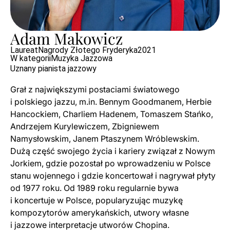
Adam Makowicz
Laureat
Nagrody Złotego Fryderyka
2021
W kategorii
Muzyka Jazzowa
Uznany pianista jazzowy
Grał z największymi postaciami światowego
i polskiego jazzu, m.in. Bennym Goodmanem, Herbie
Hancockiem, Charliem Hadenem, Tomaszem Stańko,
Andrzejem Kurylewiczem, Zbigniewem
Namysłowskim, Janem Ptaszynem Wróblewskim.
Dużą część swojego życia i kariery związał z Nowym
Jorkiem, gdzie pozostał po wprowadzeniu w Polsce
stanu wojennego i gdzie koncertował i nagrywał płyty
od 1977 roku. Od 1989 roku regularnie bywa
i koncertuje w Polsce, popularyzując muzykę
kompozytorów amerykańskich, utwory własne
i jazzowe interpretacje utworów Chopina.