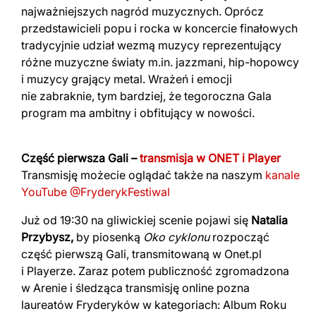
najważniejszych nagród muzycznych. Oprócz
przedstawicieli popu i rocka w koncercie finałowych
tradycyjnie udział wezmą muzycy reprezentujący
różne muzyczne światy m.in. jazzmani, hip-hopowcy
i muzycy grający metal. Wrażeń i emocji
nie zabraknie, tym bardziej, że tegoroczna Gala
program ma ambitny i obfitujący w nowości.
Część pierwsza Gali –
transmisja w ONET i
Player
Transmisję możecie oglądać także na naszym
kanale
YouTube @FryderykFestiwal
Już od 19:30 na gliwickiej scenie pojawi się
Natalia
Przybysz,
by piosenką
Oko cyklonu
rozpocząć
część pierwszą Gali, transmitowaną w Onet.pl
i Playerze. Zaraz potem publiczność zgromadzona
w Arenie i śledząca transmisję online pozna
laureatów Fryderyków w kategoriach: Album Roku