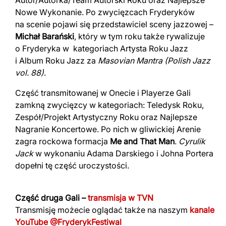
Autor/Autorka/Team Autorski Roku oraz Najlepsze
Nowe Wykonanie. Po zwycięzcach Fryderyków
na scenie pojawi się przedstawiciel sceny jazzowej –
Michał Barański
, który w tym roku także rywalizuje
o Fryderyka w kategoriach Artysta Roku Jazz
i Album Roku Jazz za
Masovian Mantra (Polish Jazz
vol. 88)
.
Część transmitowanej w Onecie i Playerze Gali
zamkną zwycięzcy w kategoriach: Teledysk Roku,
Zespół/Projekt Artystyczny Roku oraz Najlepsze
Nagranie Koncertowe. Po nich w gliwickiej Arenie
zagra rockowa formacja
Me and That Man
.
Cyrulik
Jack
w wykonaniu Adama Darskiego i Johna Portera
dopełni tę część uroczystości.
Część druga Gali –
transmisja w TVN
Transmisję możecie oglądać także na naszym
kanale
YouTube @FryderykFestiwal