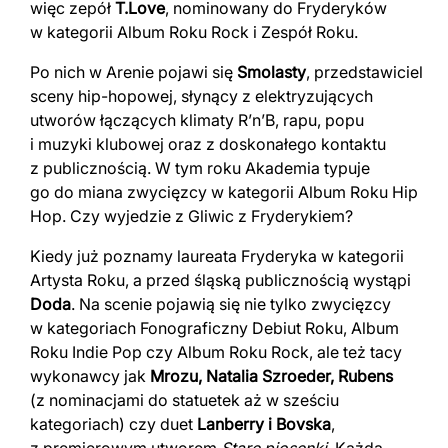
więc zepół
T.Love
, nominowany do Fryderyków
w kategorii Album Roku Rock i Zespół Roku.
Po nich w Arenie pojawi się
Smolasty
, przedstawiciel
sceny hip-hopowej, słynący z elektryzujących
utworów łączących klimaty R’n’B, rapu, popu
i muzyki klubowej oraz z doskonałego kontaktu
z publicznością. W tym roku Akademia typuje
go do miana zwycięzcy w kategorii Album Roku Hip
Hop. Czy wyjedzie z Gliwic z Fryderykiem?
Kiedy już poznamy laureata Fryderyka w kategorii
Artysta Roku, a przed śląską publicznością wystąpi
Doda
. Na scenie pojawią się nie tylko zwycięzcy
w kategoriach Fonograficzny Debiut Roku, Album
Roku Indie Pop czy Album Roku Rock, ale też tacy
wykonawcy jak
Mrozu, Natalia Szroeder, Rubens
(z nominacjami do statuetek aż w sześciu
kategoriach) czy duet
Lanberry i Bovska
,