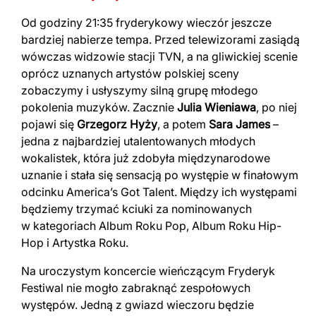
Od godziny 21:35 fryderykowy wieczór jeszcze
bardziej nabierze tempa. Przed telewizorami zasiądą
wówczas widzowie stacji TVN, a na gliwickiej scenie
oprócz uznanych artystów polskiej sceny
zobaczymy i usłyszymy silną grupę młodego
pokolenia muzyków. Zacznie
Julia
Wieniawa
, po niej
pojawi się
Grzegorz Hyży
, a potem
Sara James
–
jedna z najbardziej utalentowanych młodych
wokalistek, która już zdobyła międzynarodowe
uznanie i stała się sensacją po występie w finałowym
odcinku America’s Got Talent. Między ich występami
będziemy trzymać kciuki za nominowanych
w kategoriach Album Roku Pop, Album Roku Hip-
Hop i Artystka Roku.
Na uroczystym koncercie wieńczącym Fryderyk
Festiwal nie mogło zabraknąć zespołowych
występów. Jedną z gwiazd wieczoru będzie