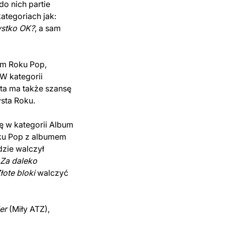
o nich partie
ategoriach jak:
stko OK?
, a sam
um Roku Pop,
W kategorii
ysta ma także szansę
sta Roku.
ę w kategorii Album
ku Pop z albumem
dzie walczył
Za daleko
łote bloki
walczyć
er
(Miły ATZ),