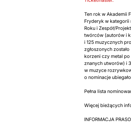
Ticketmaster.
Ten rok w Akademii F
Fryderyk w kategorii
Roku i Zespół/Projek
twórców (autorów i 
i 125 muzycznych pr
zgłoszonych zostało
korzeni czy metal p
znanych utworów) i 3
w muzyce rozrywkowe
o nominacje ubiegało
Pełna lista nominow
Więcej bieżących inf
INFORMACJA PRAS