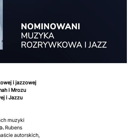
owej i
jazzowej
nah i Mrozu
j i Jazzu
ach muzyki
o.
Rubens
aście autorskich,