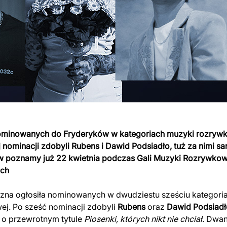
minowanych do Fryderyków w kategoriach muzyki rozrywk
 nominacji zdobyli Rubens i Dawid Podsiadło, tuż za nimi sa
w poznamy już 22 kwietnia podczas Gali Muzyki Rozrywkowe
ach
zna ogłosiła nominowanych w dwudziestu sześciu kategori
ej. Po sześć nominacji zdobyli
Rubens
oraz
Dawid Podsiadł
 o przewrotnym tytule
Piosenki, których nikt nie chciał
. Dwan