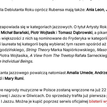
dla Debiutanta Roku oprócz Rubensa mają także:
Ania Leon
,
zapowiada się w kategoriach jazzowych. O tytuł Artysty Ro
,
Michał Barański,
Piotr Wojtasik
i
Tomasz Dąbrowski
, a pika
 większości z nich są nominowane do Fryderyka w kategori
laureata tej kategorii będą wybierać tym razem spośród aż 
godzińskiego,
String Theory
Marka Napiórkowskiego,
Masov
iotra Wojtasika,
A View
from The Treetop
Rafała Sarneckieg
Individual Beings
.
utanta jazzowego powalczą natomiast
Amalia Umede
,
Andrz
i
i
Mary Rumi
.
owe nagrody muzyczne w Polsce zostaną wręczone na już 22
wej i Jazzu w Gliwicach. Do sprzedaży trafiła już pierwsza 
 Jazzu. Można je kupić poprzez serwis oficjalnej
bileterii 