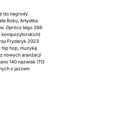
je do nagrody
ta Roku, Artystka
ów. Oprócz tego 286
i kompozytorskich)
rsu Fryderyk 2023
 hip hop, muzykę
z nowych aranżacji
ano 140 nazwisk (113
nych z jazzem