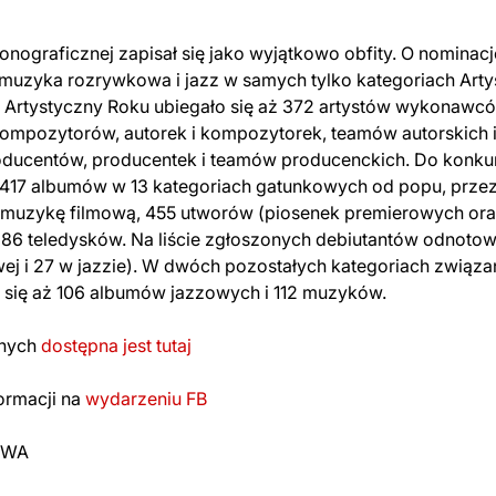
onograficznej zapisał się jako wyjątkowo obfity. O nominac
 muzyka rozrywkowa i jazz w samych tylko kategoriach Artys
t Artystyczny Roku ubiegało się aż 372 artystów wykonawc
kompozytorów, autorek i kompozytorek, teamów autorskich 
oducentów, producentek i teamów producenckich. Do konku
 417 albumów w 13 kategoriach gatunkowych od popu, przez
o muzykę filmową, 455 utworów (piosenek premierowych ora
86 teledysków. Na liście zgłoszonych debiutantów odnotow
j i 27 w jazzie). W dwóch pozostałych kategoriach związa
 się aż 106 albumów jazzowych i 112 muzyków.
anych
dostępna jest tutaj
ormacji na
wydarzeniu FB
OWA