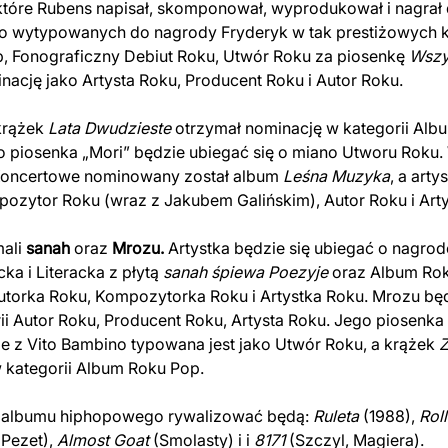
tóre Rubens napisał, skomponował, wyprodukował i nagrał d
ło wytypowanych do nagrody Fryderyk w tak prestiżowych k
p, Fonograficzny Debiut Roku, Utwór Roku za piosenkę
Wszy
nację jako Artysta Roku, Producent Roku i Autor Roku.
krążek
Lata
Dwudzieste
otrzymał nominację w kategorii Alb
 piosenka „Mori” będzie ubiegać się o miano Utworu Roku. 
Koncertowe nominowany został album
Leśna Muzyka
, a art
ozytor Roku (wraz z Jakubem Galińskim), Autor Roku i Arty
mali
sanah
oraz
Mrozu.
Artystka będzie się ubiegać o nagrod
ka i Literacka z płytą
sanah śpiewa Poezyje
oraz Album Ro
 Autorka Roku, Kompozytorka Roku i Artystka Roku. Mrozu bę
rii Autor Roku, Producent Roku, Artysta Roku. Jego piosenka
 z Vito Bambino typowana jest jako Utwór Roku, a krążek
Z
 kategorii Album Roku Pop.
o albumu hiphopowego rywalizować będą:
Ruleta
(1988),
Roll
Pezet),
Almost Goat
(Smolasty) i i
8171
(Szczyl, Magiera).