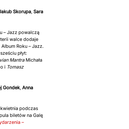
Jakub
Skorupa
,
Sara
ku – Jazz powalczą
nterii walce dodaje
i Album Roku – Jazz.
sześciu płyt:
ian Mantra
Michała
o i
Tomasz
ej
Gondek
,
Anna
 kwietnia podczas
pula biletów na Galę
wydarzenia –