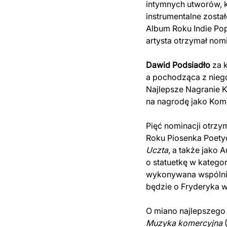
intymnych utworów, k
instrumentalne zosta
Album Roku Indie Po
artysta otrzymał nomi
Dawid Podsiadło
za 
a pochodząca z niego
Najlepsze Nagranie 
na nagrodę jako Komp
Pięć nominacji otrzy
Roku Piosenka Poetyc
Uczta
, a także jako
o statuetkę w katego
wykonywana wspólnie
będzie o Fryderyka w
O miano najlepszeg
Muzyka komercyjna
(