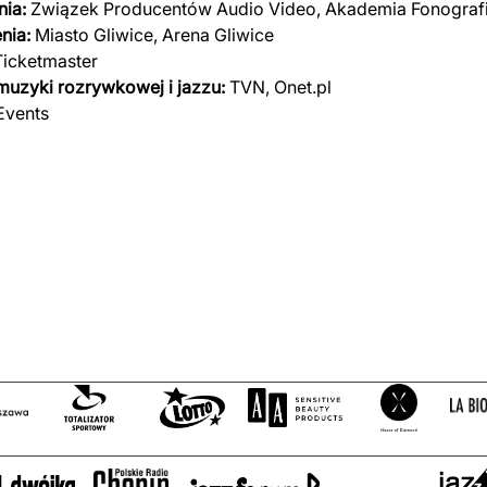
ia:
Związek Producentów Audio Video, Akademia Fonograf
nia:
Miasto Gliwice, Arena Gliwice
icketmaster
 muzyki rozrywkowej i jazzu:
TVN, Onet.pl
Events