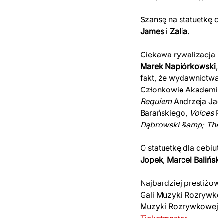
Szansę na statuetkę 
James
i
Zalia
.
Ciekawa rywalizacja 
Marek Napiórkowski
fakt, że wydawnictwa
Członkowie Akademii 
Requiem
Andrzeja Ja
Barańskiego,
Voices
P
Dąbrowski &amp; The 
O statuetkę dla debi
Jopek
,
Marcel Balińsk
Najbardziej prestiż
Gali Muzyki Rozrywko
Muzyki Rozrywkowej I