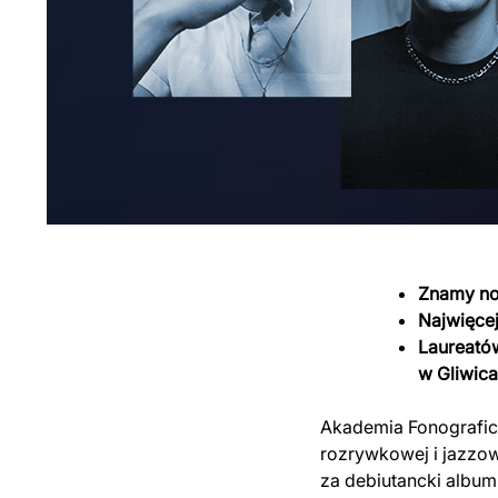
Znamy no
Najwięcej
Laureató
w Gliwic
Akademia Fonografic
rozrywkowej i jazzow
za debiutancki album